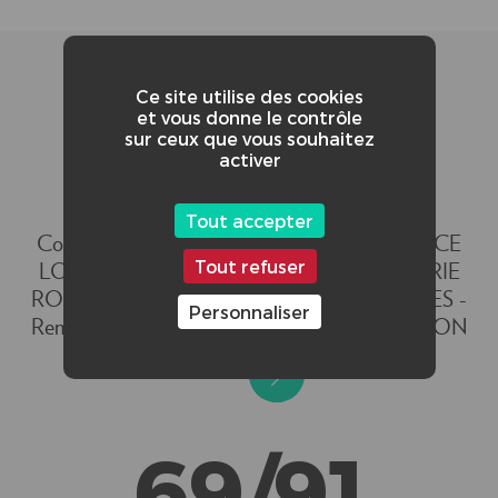
Ce site utilise des cookies
et vous donne le contrôle
sur ceux que vous souhaitez
activer
Tout accepter
CRÉDITS ADDITIONNELS :
Comédienne : THAÏS BALLOT - Image : ALICE
Tout refuser
LOUSTE - Assistante réalisateur / son : LAURIE
RODRIGUEZ - Régie : BARBARA LECOULES -
Personnaliser
Remerciements : LOUP BLANC PRODUCTION
- CINEDIA
69/91