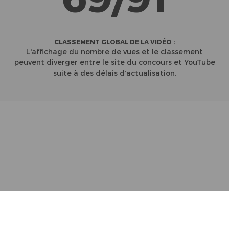
CLASSEMENT GLOBAL DE LA VIDÉO :
L'affichage du nombre de vues et le classement
peuvent diverger entre le site du concours et YouTube
suite à des délais d’actualisation.
Partenaires
Contact