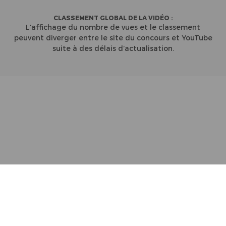
CLASSEMENT GLOBAL DE LA VIDÉO :
L'affichage du nombre de vues et le classement
peuvent diverger entre le site du concours et YouTube
suite à des délais d’actualisation.
Partenaires
Contact
Règlement