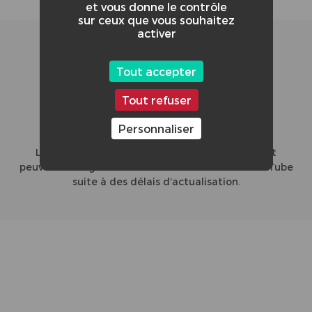
et vous donne le contrôle
sur ceux que vous souhaitez
activer
4/4
Tout accepter
Tout refuser
Personnaliser
CLASSEMENT GLOBAL DE LA VIDÉO :
L'affichage du nombre de vues et le classement
peuvent diverger entre le site du concours et YouTube
suite à des délais d’actualisation.