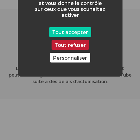
et vous donne le contrôle
sur ceux que vous souhaitez
activer
46/86
Tout accepter
Tout refuser
Personnaliser
CLASSEMENT GLOBAL DE LA VIDÉO :
L'affichage du nombre de vues et le classement
peuvent diverger entre le site du concours et YouTube
suite à des délais d’actualisation.