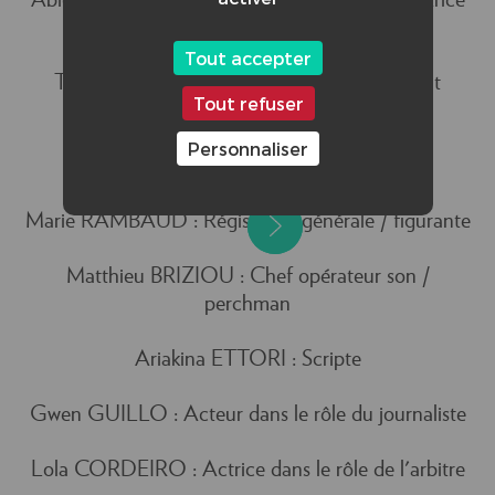
Abigail NOUGAROLIS : 1er assistante réalisatrice
/ étalonneuse
Tout accepter
Théo JACQUET : Chef électricien / figurant
Tout refuser
Clément LEMAIRE : Chef décorateur /
Personnaliser
accessoiriste / monteur
Marie RAMBAUD : Régisseuse générale / figurante
Matthieu BRIZIOU : Chef opérateur son /
perchman
Ariakina ETTORI : Scripte
Gwen GUILLO : Acteur dans le rôle du journaliste
Lola CORDEIRO : Actrice dans le rôle de l'arbitre