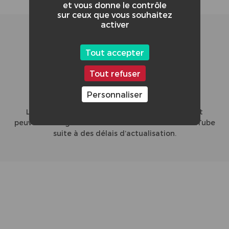
et vous donne le contrôle
sur ceux que vous souhaitez
activer
24/47
Tout accepter
Tout refuser
Personnaliser
CLASSEMENT GLOBAL DE LA VIDÉO :
L'affichage du nombre de vues et le classement
peuvent diverger entre le site du concours et YouTube
suite à des délais d’actualisation.