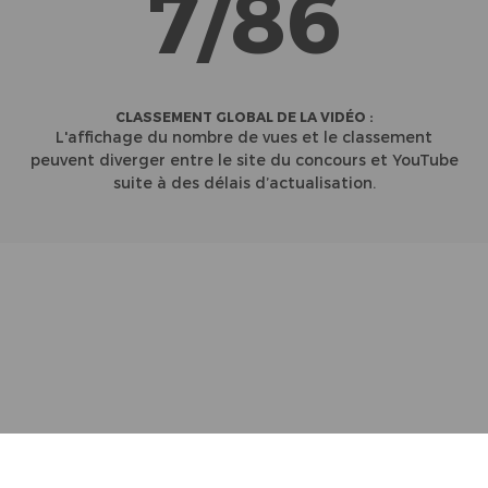
7/86
CLASSEMENT GLOBAL DE LA VIDÉO :
L'affichage du nombre de vues et le classement
peuvent diverger entre le site du concours et YouTube
suite à des délais d’actualisation.
Partenaires