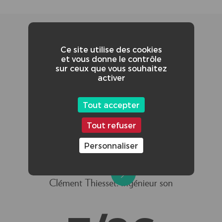
Ce site utilise des cookies
et vous donne le contrôle
sur ceux que vous souhaitez
activer
CRÉDITS ADDITIONNELS :
Tout accepter
Emma Perrin: Assistante réalisatrice
Tout refuser
Clément David: Scripte, ingénieur lumières
Personnaliser
Gabirel Zemsta: Cadreur
Clément Thiesset: Ingénieur son