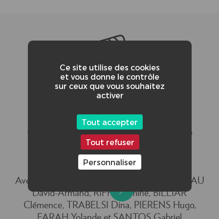
Ce site utilise des cookies
et vous donne le contrôle
sur ceux que vous souhaitez
activer
CRÉDITS ADDITIONNELS :
- Réalisatrice : Carla Chiappero
- Réalisateur : Chad Suspense
Tout accepter
- Casting : Hind Faiz, Laure Delagree, Olga
Tout refuser
Foussekis
- Image : David Armand Lebeau
Personnaliser
Avec ALDAY Laura, ABDAOUI Sarah, LEBEAU
David-Armand, RIFFI Yasmine, BILLIAR
Clémence, TRABELSI Dina, PIERENS Hugo,
FARAH Yolande et SANTOS Gabriel