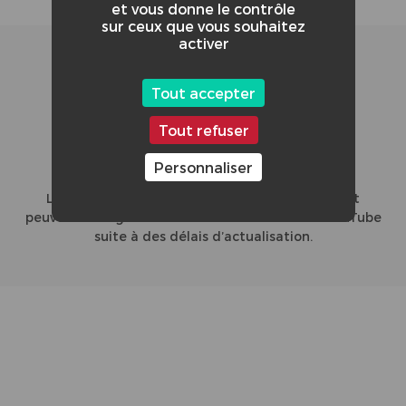
et vous donne le contrôle
sur ceux que vous souhaitez
activer
60/86
Tout accepter
Tout refuser
Personnaliser
CLASSEMENT GLOBAL DE LA VIDÉO :
L'affichage du nombre de vues et le classement
peuvent diverger entre le site du concours et YouTube
suite à des délais d’actualisation.