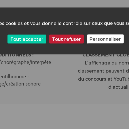
67
des cookies et vous donne le contrôle sur ceux que vous 
Tout accepter
Tout refuser
Personnaliser
DDITIONNELS :
CLASSEMENT GLOBA
e/chorégraphe/interpête
L'affichage du nom
classement peuvent di
entilhomme :
du concours et YouTub
ge/création sonore
d’actuali