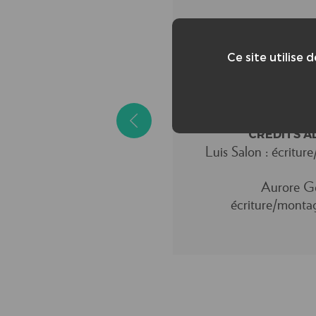
Ce site utilise 
CRÉDITS A
Luis Salon : écritur
Aurore G
écriture/monta