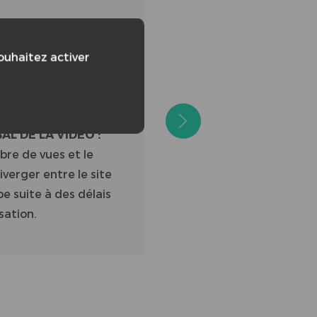
/86
souhaitez activer
L DE LA VIDÉO :
bre de vues et le
verger entre le site
e suite à des délais
sation.