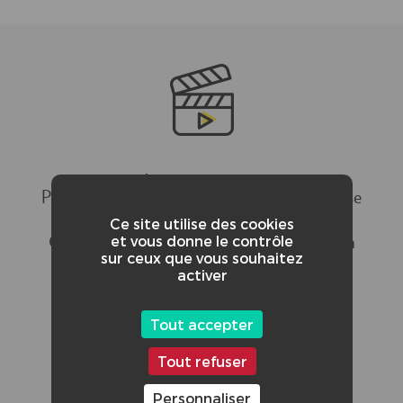
CRÉDITS ADDITIONNELS :
PETROSINOO Pauline : Assistante cadreuse
Ce site utilise des cookies
et vous donne le contrôle
CHARTIER Manon : Chargé de production
sur ceux que vous souhaitez
activer
RIZZO Swann : Assistante de production
Tout accepter
BRYOUX Enzo : Chef opérateur
Tout refuser
ROSELLO Aurélien : Cadreur
Personnaliser