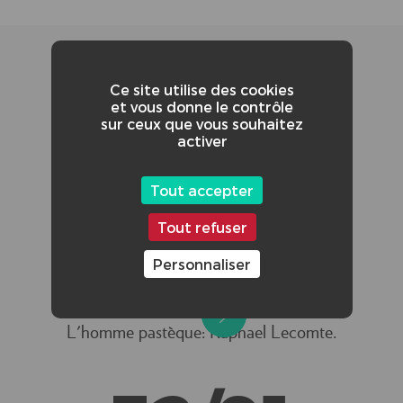
Ce site utilise des cookies
et vous donne le contrôle
sur ceux que vous souhaitez
activer
CRÉDITS ADDITIONNELS :
Tout accepter
co-réalisateur: Robin Iff
Tout refuser
Chef Op : Marc-Antoine Feriaux
Personnaliser
Ingé son et mixeur: Adrien Meyer
L'homme pastèque: Raphael Lecomte.