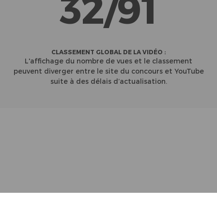
32/91
CLASSEMENT GLOBAL DE LA VIDÉO :
L'affichage du nombre de vues et le classement
peuvent diverger entre le site du concours et YouTube
suite à des délais d’actualisation.
Partenaires