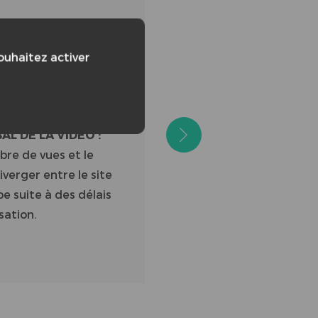
/86
souhaitez activer
L DE LA VIDÉO :
bre de vues et le
verger entre le site
e suite à des délais
sation.