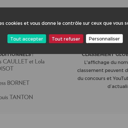
55
des cookies et vous donne le contrôle sur ceux que vous 
Tout accepter
Tout refuser
Personnaliser
DDITIONNELS :
CLASSEMENT GLOBA
uis CAULLET et Lola
L'affichage du nom
ISOT
classement peuvent di
du concours et YouTub
 Tess BORNET
d’actuali
 Louis TANTON