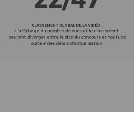
CLASSEMENT GLOBAL DE LA VIDÉO :
L'affichage du nombre de vues et le classement
peuvent diverger entre le site du concours et YouTube
suite à des délais d’actualisation.
Partenaires
Contact