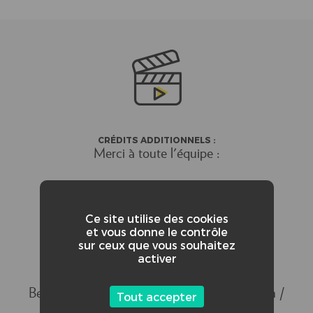
CRÉDITS ADDITIONNELS :
Merci à toute l'équipe :
Ce site utilise des cookies
Morgan l’Hostis —> Actrice
et vous donne le contrôle
sur ceux que vous souhaitez
activer
Dylan Charruau —> Acteur
Benjamin Thouet —> Technicien image et son /
Tout accepter
Monteur son