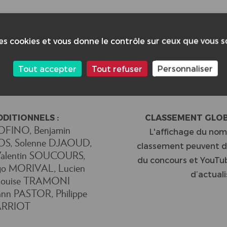
des cookies et vous donne le contrôle sur ceux que vous 
13
Tout accepter
Tout refuser
Personnaliser
DDITIONNELS :
CLASSEMENT GLOBA
OFINO, Benjamin
L'affichage du nom
OS, Solenne DJAOUD,
classement peuvent di
Valentin SOUCOURS,
du concours et YouTub
go MORIVAL, Lucien
d’actuali
ouise TRAMONI
nn PASTOR, Philippe
RRIOT