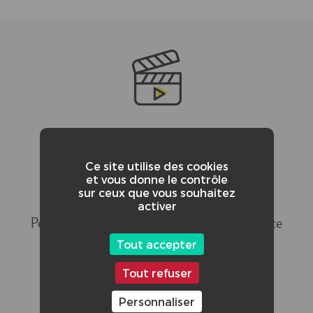
CRÉDITS ADDITIONNELS :
Celine EL HAYEK (Lumière, régisseuse)
Ce site utilise des cookies
et vous donne le contrôle
Balthazar Fatou (Cadreur)
sur ceux que vous souhaitez
activer
Petra-Veya FERREOL-RAGOTIN (Assistante
Réalisatrice)
Tout accepter
Tout refuser
Yiza GANGA (Réalisateur)
Personnaliser
Ilaria LEONE ZIMMEL (Scripte)