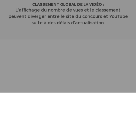
CLASSEMENT GLOBAL DE LA VIDÉO :
L'affichage du nombre de vues et le classement
peuvent diverger entre le site du concours et YouTube
suite à des délais d’actualisation.
Partenaires
Contact
Règlement
Mentions Légales