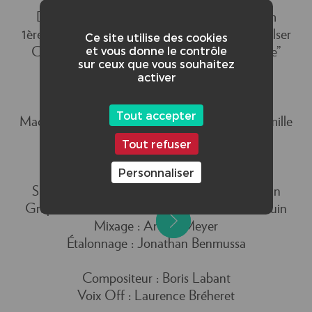
Assistante Réalisateur : Sophie Schweitzer
Directeur de la Photographie : Alan Le Cam
1ère Assistante Opérateur : Pauline Guyot-Walser
Ce site utilise des cookies
et vous donne le contrôle
Chef Électricien : Guillaume Mandin “Guiche”
sur ceux que vous souhaitez
Électricien : Mathis Pereira
activer
Cheffe Décoratrice : Soline Charnacé
Chef Opérateur Son : Arthur Meyer
Tout accepter
Maquillage & Coiffure : Mélanie Vergnole, Camille
Baugrand
Tout refuser
Personnaliser
Montage : Pierre Audouin
Superviseur & Artiste VFX : Mathieu De Brun
Graphisme : Bruno Delouzillière, Pierre Audouin
Mixage : Arthur Meyer
Étalonnage : Jonathan Benmussa
Compositeur : Boris Labant
Voix Off : Laurence Bréheret