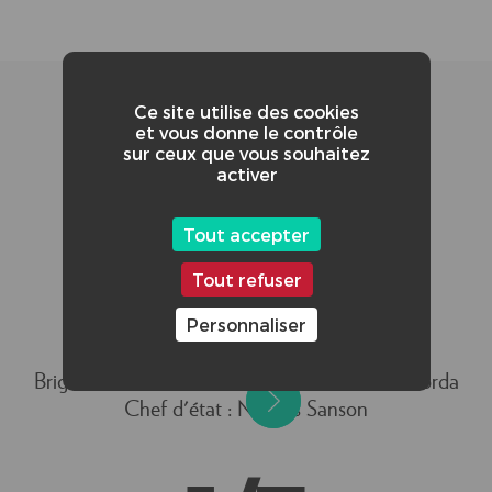
Ce site utilise des cookies
et vous donne le contrôle
sur ceux que vous souhaitez
activer
Tout accepter
CRÉDITS ADDITIONNELS :
Réalisateur : T.Bartowicz
Tout refuser
Son : Clément Josse
Personnaliser
Scénario : T.Bartowicz & Axel Cormont
Acteur principal : Axel Cormont
Brigade : Pascal Poidevin & Emmanuel Cottalorda
Chef d'état : Nicolas Sanson