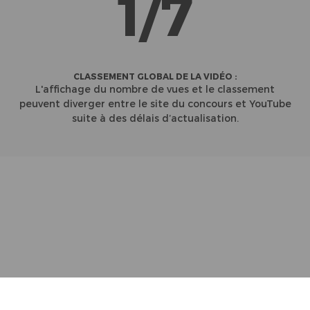
1/7
CLASSEMENT GLOBAL DE LA VIDÉO :
L'affichage du nombre de vues et le classement
peuvent diverger entre le site du concours et YouTube
suite à des délais d’actualisation.
Partenaires