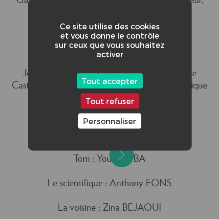
Gabriel LANZÉRÉ - Chef opérateur, Producteur,
Régisseur
Ce site utilise des cookies
et vous donne le contrôle
Lelia TOSTIVINT - Assistante Réalisateur,
sur ceux que vous souhaitez
Electricienne, Photographe de plateau
activer
Jeanne LAFONT RAYBAUD - Directrice de
Tout accepter
Casting, Scénario, Chef HMC, Directrice Artistique
Tout refuser
Personnaliser
Les acteurs :
Tom : Youssouf BA
Le scientifique : Anthony FONS
La voisine : Zina BEJAOUI