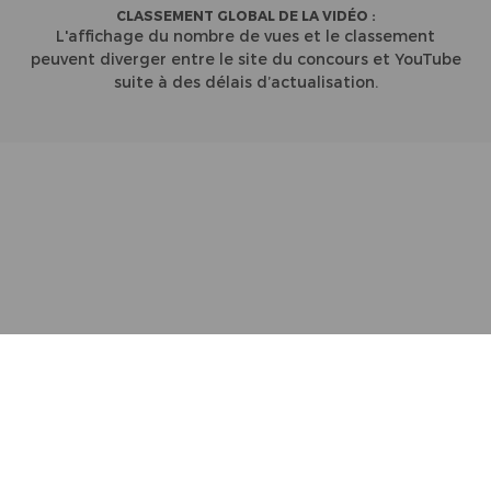
CLASSEMENT GLOBAL DE LA VIDÉO :
L'affichage du nombre de vues et le classement
peuvent diverger entre le site du concours et YouTube
suite à des délais d’actualisation.
Partenaires
Contact
Règlement
Mentions Légales