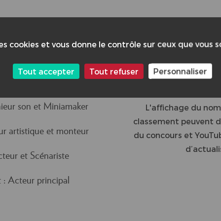
15
des cookies et vous donne le contrôle sur ceux que vous 
Tout accepter
Tout refuser
Personnaliser
DDITIONNELS :
CLASSEMENT GLOBA
nieur son et Miniamaker
L'affichage du nom
classement peuvent di
ur artistique et monteur
du concours et YouTub
d’actuali
teur et Scénariste
: Acteur principal