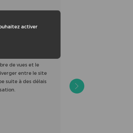
/47
souhaitez activer
L DE LA VIDÉO :
bre de vues et le
verger entre le site
e suite à des délais
sation.