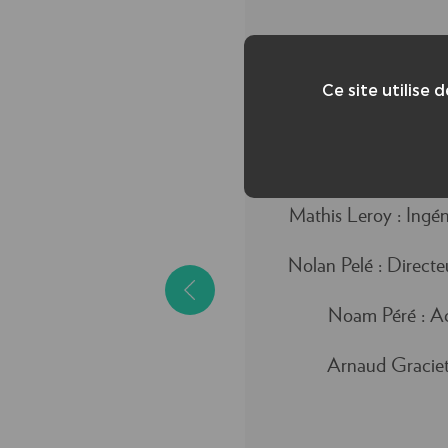
Ce site utilise 
CRÉDITS A
Mathis Leroy : Ingé
Nolan Pelé : Directe
Noam Péré : Ac
Arnaud Graciet 