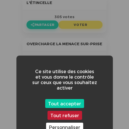
L'ÉTINCELLE
305 votes
PARTAGER
VOTER
OVERCHARGE LA MENACE SUR-PRISE
32 votes
PARTAGER
VOTER
Ce site utilise des cookies
et vous donne le contrôle
sur ceux que vous souhaitez
LE DANGER DU CHAT AU LITHIUM ION
activer
25 votes
Tout accepter
PARTAGER
VOTER
Tout refuser
TROIS JOURS À MAROUFLER
Personnaliser